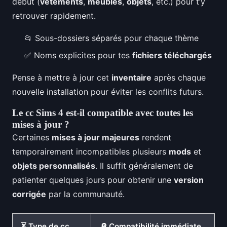
début (
vêtements
,
meubles
,
objets
, etc.) pour t’y
retrouver rapidement.
📂 Sous-dossiers séparés pour chaque thème
✅ Noms explicites pour tes
fichiers téléchargés
Pense à mettre à jour cet
inventaire
après chaque
nouvelle installation pour éviter les conflits futurs.
Le cc Sims 4 est-il compatible avec toutes les
mises à jour ?
Certaines
mises à jour majeures
rendent
temporairement incompatibles plusieurs
mods
et
objets personnalisés
. Il suffit généralement de
patienter quelques jours pour obtenir une
version
corrigée
par la communauté.
⏳ Type de cc
🔎 Compatibilité immédiate