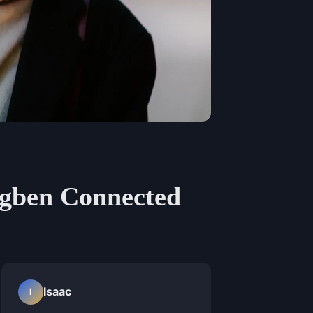
Bigben Connected
Isaac
I