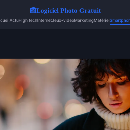
Logiciel Photo Gratuit
📰
cueil
Actu
High tech
Internet
Jeux-video
Marketing
Matériel
Smartpho