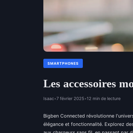
SMARTPHONES
Les accessoires m
Isaac
•
7 février 2025
•
12 min de lecture
Bigben Connected révolutionne l'univer
élégance et fonctionnalité. Explorez de
aux chargeurs sans fil, en passant par 