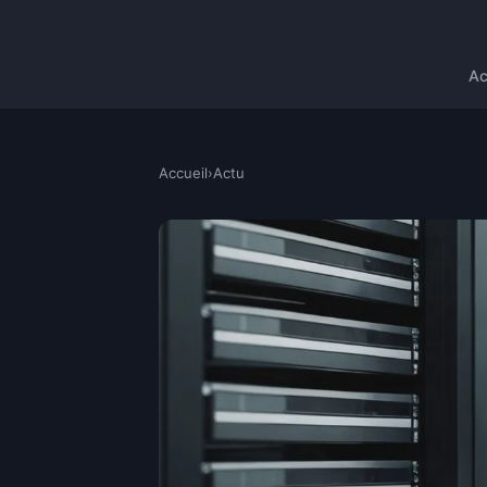
Ac
Accueil
›
Actu