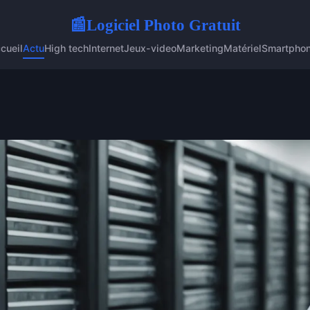
Logiciel Photo Gratuit
📰
cueil
Actu
High tech
Internet
Jeux-video
Marketing
Matériel
Smartpho