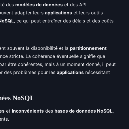
ité des
modèles de données
et des API
souvent adapter leurs
applications
et leurs outils
NoSQL
, ce qui peut entraîner des délais et des coûts
ent souvent la disponibilité et la
partitionnement
ce stricte. La cohérence éventuelle signifie que
 par être cohérentes, mais à un moment donné, il peut
er des problèmes pour les
applications
nécessitant
nnées NoSQL
es
et
inconvénients
des
bases de données NoSQL
,
nts.